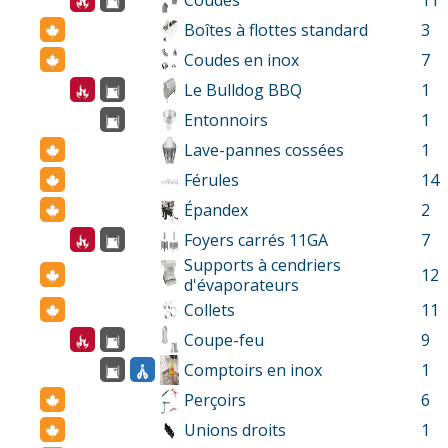
Coudes
11
Boîtes à flottes standard
3
Coudes en inox
7
Le Bulldog BBQ
1
Entonnoirs
1
Lave-pannes cossées
1
Férules
14
Épandex
2
Foyers carrés 11GA
7
Supports à cendriers
12
d'évaporateurs
Collets
11
Coupe-feu
9
Comptoirs en inox
1
Perçoirs
6
Unions droits
1