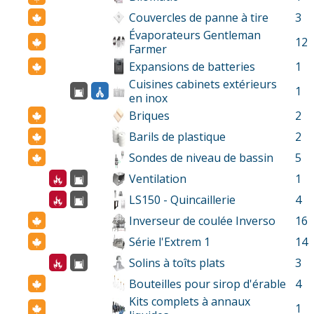
Couvercles de panne à tire
3
Évaporateurs Gentleman
12
Farmer
Expansions de batteries
1
Cuisines cabinets extérieurs
1
en inox
Briques
2
Barils de plastique
2
Sondes de niveau de bassin
5
Ventilation
1
LS150 - Quincaillerie
4
Inverseur de coulée Inverso
16
Série l'Extrem 1
14
Solins à toîts plats
3
Bouteilles pour sirop d'érable
4
Kits complets à annaux
1