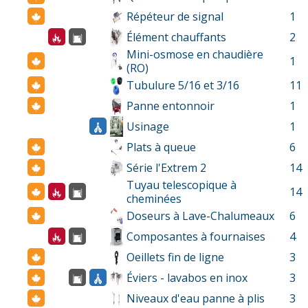
Répéteur de signal
1
Élément chauffants
2
Mini-osmose en chaudière
1
(RO)
Tubulure 5/16 et 3/16
11
Panne entonnoir
1
Usinage
1
Plats à queue
6
Série l'Extrem 2
14
Tuyau telescopique à
14
cheminées
Doseurs à Lave-Chalumeaux
6
Composantes à fournaises
4
Oeillets fin de ligne
3
Éviers - lavabos en inox
3
Niveaux d'eau panne à plis
3