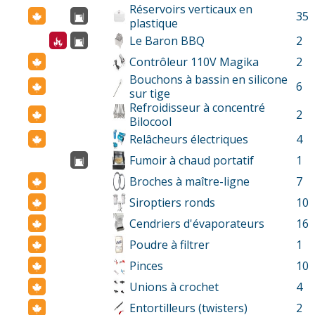
Réservoirs verticaux en
35
plastique
Le Baron BBQ
2
Contrôleur 110V Magika
2
Bouchons à bassin en silicone
6
sur tige
Refroidisseur à concentré
2
Bilocool
Relâcheurs électriques
4
Fumoir à chaud portatif
1
Broches à maître-ligne
7
Siroptiers ronds
10
Cendriers d'évaporateurs
16
Poudre à filtrer
1
Pinces
10
Unions à crochet
4
Entortilleurs (twisters)
2