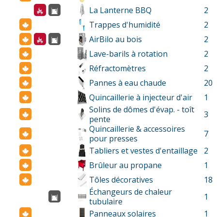
La Lanterne BBQ
2
Trappes d'humidité
2
AirBilo au bois
2
Lave-barils à rotation
2
Réfractomètres
2
Pannes à eau chaude
20
Quincaillerie à injecteur d'air
1
Solins de dômes d'évap. - toît
3
pente
Quincaillerie & accessoires
7
pour presses
Tabliers et vestes d'entaillage
2
Brûleur au propane
1
Tôles décoratives
18
Échangeurs de chaleur
1
tubulaire
Panneaux solaires
1