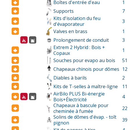
Boîtes d'entrée d'eau
1
Supports
7
Kits d'isolation du feu
3
d'évaporateur
Valves en brass
1
Prolongement de conduit
3
Extrem 2 Hybrid : Bois +
1
Copaux
Souches pour evapo au bois
51
Chapeaux chinois pour dômes
12
Diables à barils
2
Kits de T-selles à maître-ligne
11
AirBilo PLUS Bi-énergie
4
Bois+Électricité
Chapeaux à bascule pour
22
cheminée à fumée
Solins de dômes d'évap. - toît
39
pignon