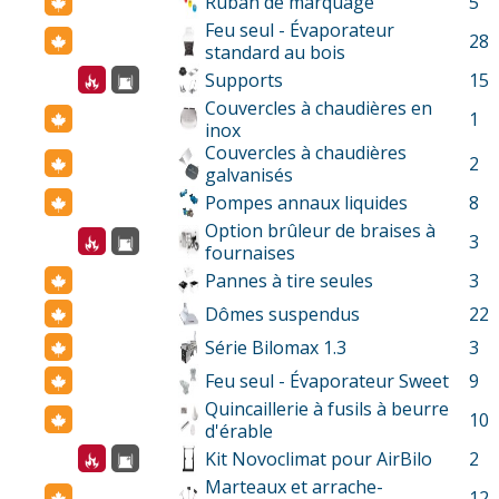
Ruban de marquage
5
Feu seul - Évaporateur
28
standard au bois
Supports
15
Couvercles à chaudières en
1
inox
Couvercles à chaudières
2
galvanisés
Pompes annaux liquides
8
Option brûleur de braises à
3
fournaises
Pannes à tire seules
3
Dômes suspendus
22
Série Bilomax 1.3
3
Feu seul - Évaporateur Sweet
9
Quincaillerie à fusils à beurre
10
d'érable
Kit Novoclimat pour AirBilo
2
Marteaux et arrache-
12