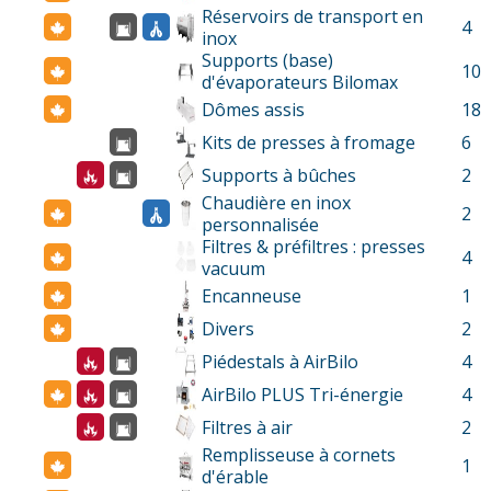
Réservoirs de transport en
4
inox
Supports (base)
10
d'évaporateurs Bilomax
Dômes assis
18
Kits de presses à fromage
6
Supports à bûches
2
Chaudière en inox
2
personnalisée
Filtres & préfiltres : presses
4
vacuum
Encanneuse
1
Divers
2
Piédestals à AirBilo
4
AirBilo PLUS Tri-énergie
4
Filtres à air
2
Remplisseuse à cornets
1
d'érable