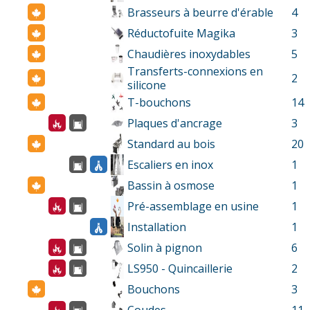
Brasseurs à beurre d'érable
4
Réductofuite Magika
3
Chaudières inoxydables
5
Transferts-connexions en
2
silicone
T-bouchons
14
Plaques d'ancrage
3
Standard au bois
20
Escaliers en inox
1
Bassin à osmose
1
Pré-assemblage en usine
1
Installation
1
Solin à pignon
6
LS950 - Quincaillerie
2
Bouchons
3