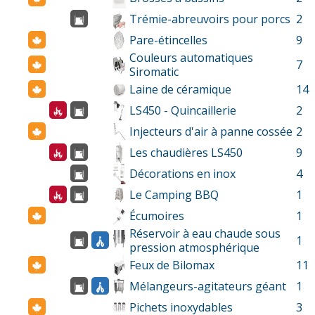
Trémie-abreuvoirs pour porcs
2
Pare-étincelles
9
Couleurs automatiques
7
Siromatic
Laine de céramique
14
LS450 - Quincaillerie
2
Injecteurs d'air à panne cossée
2
Les chaudières LS450
9
Décorations en inox
4
Le Camping BBQ
1
Écumoires
1
Réservoir à eau chaude sous
1
pression atmosphérique
Feux de Bilomax
11
Mélangeurs-agitateurs géant
1
Pichets inoxydables
3