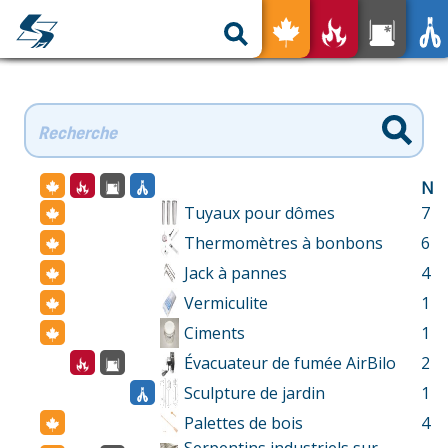
ge
xydable pour tous
Sur mesure
Outils et ressources
Les avantages
Notre expertise
Nos services
N
Trouvez un représentant
Tuyaux pour dômes
7
Produits usagés
Thermomètres à bonbons
6
Nous joindre
Jack à pannes
4
Vermiculite
1
EN
Ciments
1
Évacuateur de fumée AirBilo
2
Sculpture de jardin
1
Palettes de bois
4