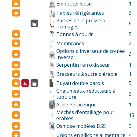
Embouteilleuse
1
Tables réfrigérantes
3
Parties de la presse à
6
fromages
Tonnes à courir
5
Membranes
2
Options d'inverseur de coulée
6
Inverso
Serpentin refroidisseur
1
Brasseurs à sucre d'érable
1
Tuyau double parois
5
Chalumeaux-réducteurs à
3
tubulure
Acide Peracétique
1
Mèches d'entaillage pour
15
érables
Osmose modèles DSS
9
Unions en silicone alimentaire
4