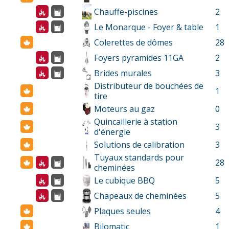
Chauffe-piscines
2
Le Monarque - Foyer & table
1
Colerettes de dômes
28
Foyers pyramides 11GA
2
Brides murales
3
Distributeur de bouchées de
1
tire
Moteurs au gaz
0
Quincaillerie à station
3
d'énergie
Solutions de calibration
3
Tuyaux standards pour
28
cheminées
Le cubique BBQ
5
Chapeaux de cheminées
5
Plaques seules
4
Bilomatic
1