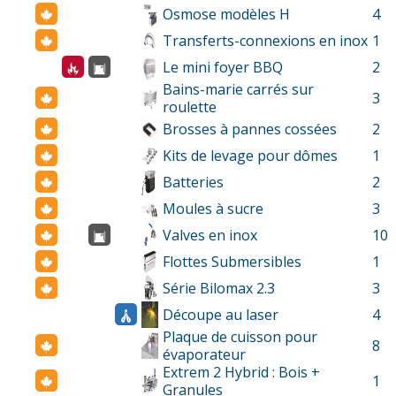
Osmose modèles H
4
Transferts-connexions en inox
1
Le mini foyer BBQ
2
Bains-marie carrés sur
3
roulette
Brosses à pannes cossées
2
Kits de levage pour dômes
1
Batteries
2
Moules à sucre
3
Valves en inox
10
Flottes Submersibles
1
Série Bilomax 2.3
3
Découpe au laser
4
Plaque de cuisson pour
8
évaporateur
Extrem 2 Hybrid : Bois +
1
Granules