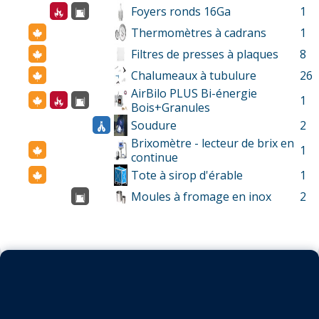
Foyers ronds 16Ga
1
Thermomètres à cadrans
1
Filtres de presses à plaques
8
Chalumeaux à tubulure
26
AirBilo PLUS Bi-énergie
1
Bois+Granules
Soudure
2
Brixomètre - lecteur de brix en
1
continue
Tote à sirop d'érable
1
Moules à fromage en inox
2