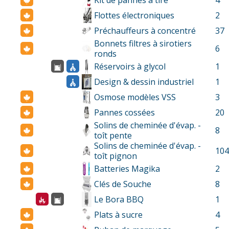
Kit de pannes à tire
4
Flottes électroniques
2
Préchauffeurs à concentré
37
Bonnets filtres à sirotiers
6
ronds
Réservoirs à glycol
1
Design & dessin industriel
1
Osmose modèles VSS
3
Pannes cossées
20
Solins de cheminée d'évap. -
8
toît pente
Solins de cheminée d'évap. -
104
toît pignon
Batteries Magika
2
Clés de Souche
8
Le Bora BBQ
1
Plats à sucre
4