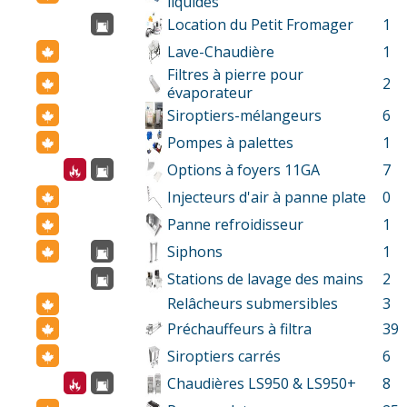
liquides
Location du Petit Fromager
1
Lave-Chaudière
1
Filtres à pierre pour
2
évaporateur
Siroptiers-mélangeurs
6
Pompes à palettes
1
Options à foyers 11GA
7
Injecteurs d'air à panne plate
0
Panne refroidisseur
1
Siphons
1
Stations de lavage des mains
2
Relâcheurs submersibles
3
Préchauffeurs à filtra
39
Siroptiers carrés
6
Chaudières LS950 & LS950+
8