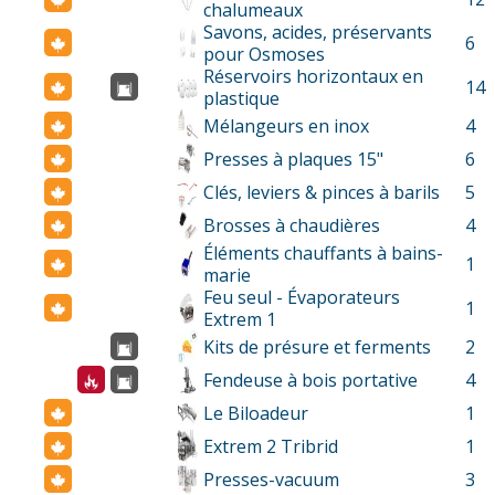
chalumeaux
Savons, acides, préservants
6
pour Osmoses
Réservoirs horizontaux en
14
plastique
Mélangeurs en inox
4
Presses à plaques 15"
6
Clés, leviers & pinces à barils
5
Brosses à chaudières
4
Éléments chauffants à bains-
1
marie
Feu seul - Évaporateurs
1
Extrem 1
Kits de présure et ferments
2
Fendeuse à bois portative
4
Le Biloadeur
1
Extrem 2 Tribrid
1
Presses-vacuum
3