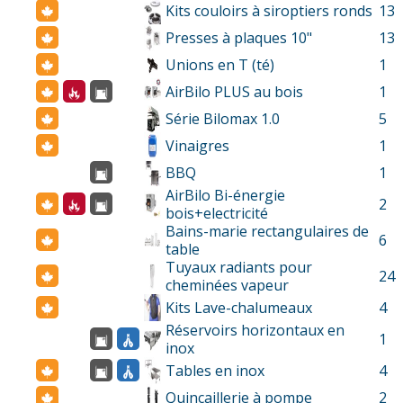
Kits couloirs à siroptiers ronds
13
Presses à plaques 10"
13
Unions en T (té)
1
AirBilo PLUS au bois
1
Série Bilomax 1.0
5
Vinaigres
1
BBQ
1
AirBilo Bi-énergie
2
bois+electricité
Bains-marie rectangulaires de
6
table
Tuyaux radiants pour
24
cheminées vapeur
Kits Lave-chalumeaux
4
Réservoirs horizontaux en
1
inox
Tables en inox
4
Quincaillerie à pompe
2