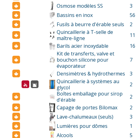
Osmose modèles SS
3
Bassins en inox
56
Fusils à beurre d'érable seuls
2
Quincaillerie à T-selle de
11
maître-ligne
Barils acier inoxydable
16
Kit de transferts, valve et
bouchon silicone pour
7
évaporateur
Densimètres & hydrothermes
3
Quincaillerie à systèmes au
2
glycol
Boîtes emballage pour sirop
2
d'érable
Capage de portes Bilomax
2
Lave-chalumeaux (seuls)
3
Lumières pour dômes
1
Alcools
5