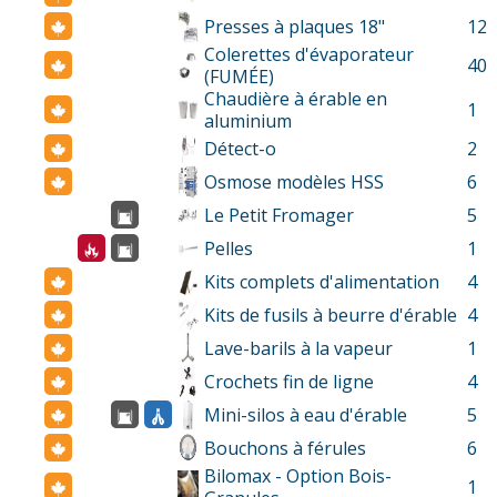
Presses à plaques 18"
12
Colerettes d'évaporateur
40
(FUMÉE)
Chaudière à érable en
1
aluminium
Détect-o
2
Osmose modèles HSS
6
Le Petit Fromager
5
Pelles
1
Kits complets d'alimentation
4
Kits de fusils à beurre d'érable
4
Lave-barils à la vapeur
1
Crochets fin de ligne
4
Mini-silos à eau d'érable
5
Bouchons à férules
6
Bilomax - Option Bois-
1