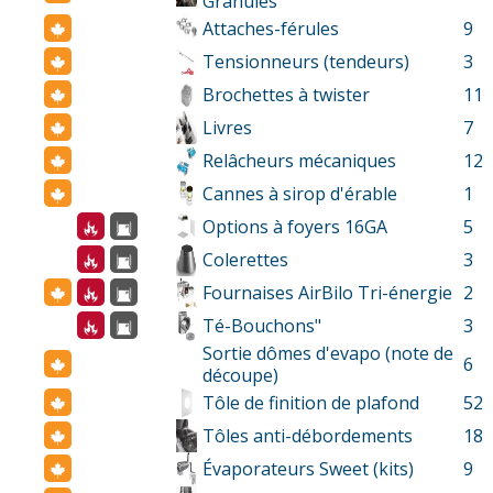
Granules
Attaches-férules
9
Tensionneurs (tendeurs)
3
Brochettes à twister
11
Livres
7
Relâcheurs mécaniques
12
Cannes à sirop d'érable
1
Options à foyers 16GA
5
Colerettes
3
Fournaises AirBilo Tri-énergie
2
Té-Bouchons"
3
Sortie dômes d'evapo (note de
6
découpe)
Tôle de finition de plafond
52
Tôles anti-débordements
18
Évaporateurs Sweet (kits)
9