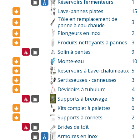
Réservoirs fermenteurs
1
Lave-pannes plates
15
Tôle en remplacement de
3
panne à eau chaude
Plongeurs en inox
2
Produits nettoyants à pannes
3
Solin à pentes
9
Monte-eau
10
Réservoirs à Lave-chalumeaux
5
Sertisseuses - canneuses
3
Dévidoirs à tubulure
4
Supports à breuvage
6
Kits complet à palettes
0
Supports à cornets
2
Brides de toît
3
Armoires en inox
1