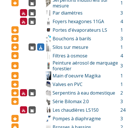
Serpentins industriels sur
1
mesure
Par diamètres
3
Foyers hexagones 11GA
4
Portes d'évaporateurs LS
1
Bouchons à barils
3
Silos sur mesure
1
Filtres à osmose
4
Peinture aérosol de marquage
3
forestier
Main d'oeuvre Magika
1
Valves en PVC
1
Serpentins à eau domestique
2
Série Bilomax 2.0
3
Les chaudières LS150
24
Pompes à diaphragme
3
Brosses à bassins
2