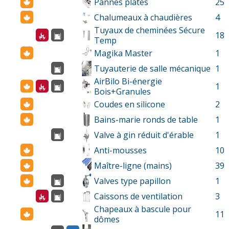
Pannes plates
25
Chalumeaux à chaudières
4
Tuyaux de cheminées Sécure
18
Temp
Magika Master
1
Tuyauterie de salle mécanique
1
AirBilo Bi-énergie
1
Bois+Granules
Coudes en silicone
2
Bains-marie ronds de table
1
Valve à gin réduit d'érable
1
Anti-mousses
10
Maître-ligne (mains)
39
Valves type papillon
1
Caissons de ventilation
3
Chapeaux à bascule pour
11
dômes