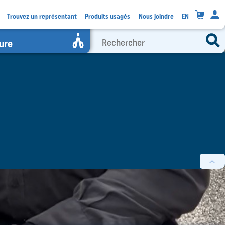
0
Trouvez un représentant
Produits usagés
Nous joindre
EN
ure
filtres