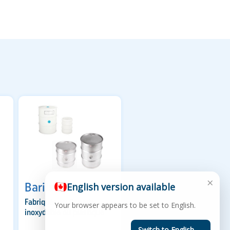
×
Barils
English version available
Fabriqués au Canada,
Your browser appears to be set to English.
inoxydable ou plastique
Switch to English →