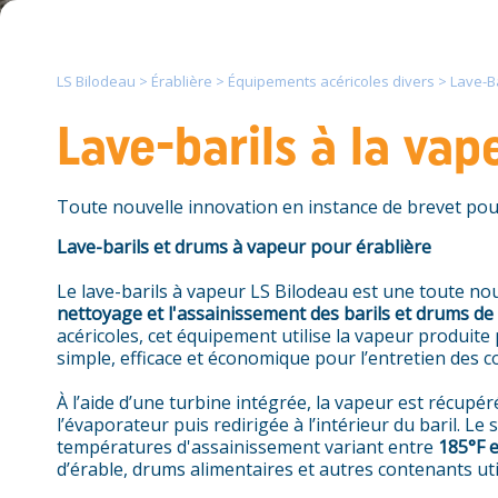
LS Bilodeau
>
Érablière
>
Équipements acéricoles divers
>
Lave-Ba
Lave-barils à la vap
Toute nouvelle innovation en instance de brevet pour 
Lave-barils et drums à vapeur pour érablière
Le lave-barils à vapeur LS Bilodeau est une toute no
nettoyage et l'assainissement des barils et drums de 
acéricoles, cet équipement utilise la vapeur produite 
simple, efficace et économique pour l’entretien des c
À l’aide d’une turbine intégrée, la vapeur est récupé
l’évaporateur puis redirigée à l’intérieur du baril. 
températures d'assainissement variant entre
185°F e
d’érable, drums alimentaires et autres contenants util