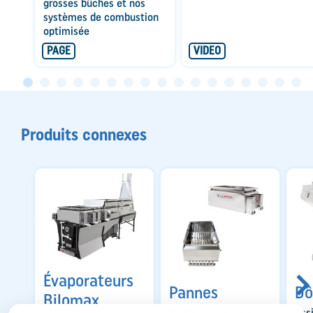
grosses bûches et nos
systèmes de combustion
optimisée
PAGE
VIDEO
Produits connexes
Évaporateurs
Pannes
D
Bilomax
Plates ou cossées,
Ass