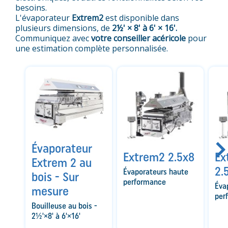
besoins.
L'évaporateur
Extrem2
est disponible dans
plusieurs dimensions, de
2½' × 8' à 6' × 16'.
Communiquez avec
votre conseiller acéricole
pour
une estimation complète personnalisée.
Évaporateur
Extrem2 2.5x8
Ex
Extrem 2 au
2.
Évaporateurs haute
bois - Sur
performance
Éva
mesure
per
Bouilleuse au bois -
2½'×8' à 6'×16'