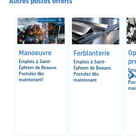
Autres postes offerts
Op
Manoeuvre
Ferblanterie
pr
Emplois à Saint-
Emplois à Saint-
Éphrem de Beauce.
Éphrem de Beauce.
Emp
Postulez dès
Postulez dès
Éph
maintenant!
maintenant
Pos
mai