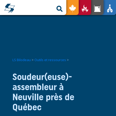
ge
xydable pour tous
Sur mesure
Outils et ressources
Les avantages
Notre expertise
Nos services
Trouvez un représentant
Produits usagés
LS Bilodeau
>
Outils et ressources
>
Nous joindre
Soudeur(euse)-
EN
assembleur à
Neuville près de
Québec