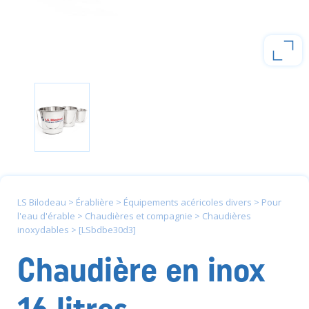
LS Bilodeau
>
Érablière
>
Équipements acéricoles divers
>
Pour
l'eau d'érable
>
Chaudières et compagnie
>
Chaudières
inoxydables
>
[LSbdbe30d3]
Chaudière en inox